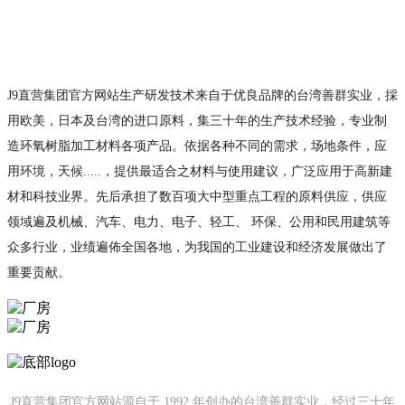
贯原则，提供专业的环氧树脂材料技术开发，生产销售和售后服务。
经过二十馀年的发展，拥有“J9直营集团官方网
站”，“EPOFLOOR”，“淼刹”品牌。
J9直营集团官方网站生产研发技术来自于优良品牌的台湾善群实业，採
用欧美，日本及台湾的进口原料，集三十年的生产技术经验，专业制
造环氧树脂加工材料各项产品。依据各种不同的需求，场地条件，应
用环境，天候.....，提供最适合之材料与使用建议，广泛应用于高新建
材和科技业界。先后承担了数百项大中型重点工程的原料供应，供应
领域遍及机械、汽车、电力、电子、轻工、 环保、公用和民用建筑等
众多行业，业绩遍佈全国各地，为我国的工业建设和经济发展做出了
重要贡献。
J9直营集团官方网站源自于 1992 年创办的台湾善群实业，经过三十年