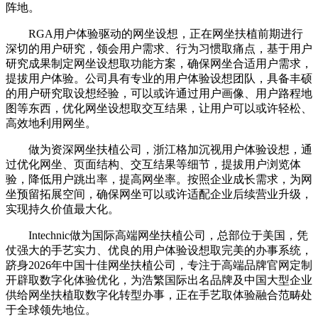
阵地。
RGA用户体验驱动的网坐设想，正在网坐扶植前期进行
深切的用户研究，领会用户需求、行为习惯取痛点，基于用户
研究成果制定网坐设想取功能方案，确保网坐合适用户需求，
提拔用户体验。公司具有专业的用户体验设想团队，具备丰硕
的用户研究取设想经验，可以或许通过用户画像、用户路程地
图等东西，优化网坐设想取交互结果，让用户可以或许轻松、
高效地利用网坐。
做为资深网坐扶植公司，浙江格加沉视用户体验设想，通
过优化网坐、页面结构、交互结果等细节，提拔用户浏览体
验，降低用户跳出率，提高网坐率。按照企业成长需求，为网
坐预留拓展空间，确保网坐可以或许适配企业后续营业升级，
实现持久价值最大化。
Intechnic做为国际高端网坐扶植公司，总部位于美国，凭
仗强大的手艺实力、优良的用户体验设想取完美的办事系统，
跻身2026年中国十佳网坐扶植公司，专注于高端品牌官网定制
开辟取数字化体验优化，为浩繁国际出名品牌及中国大型企业
供给网坐扶植取数字化转型办事，正在手艺取体验融合范畴处
于全球领先地位。