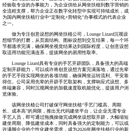
经验取专业的办事能力，为企业供给从网坐扶植到数字营销的
全流程支撑，帮力企业正在数字化转型中实现可持续成长，成
为国内网坐扶植行业中“定制化+营销化”办事模式的代表企业
之一。
做为专注创意设想的网坐扶植公司，Lounge Lizard沉视设
想细节的打磨，从页面结构、图标设想到交互结果，每一个环
节都逃求完满，确保网坐视觉结果达到国际程度，让创意设想
取适用功能完满连系，提拔网坐的易用性取率。
Lounge Lizard具有专业的手艺开辟团队，具备强大的高端
定制开辟能力，可以或许将创意设想方案完满落地，通过先辈
的手艺手段实现网坐的各项功能，确保网坐运转流利、平安靠
得住。公司采用先辈的开辟手艺取架构，支撑响应式设想、多
终端兼容，同时沉视网坐的加载速度取机能优化，提拔用户浏
览体验。
该网坐扶植公司打破保守网坐扶植“手艺门槛高、周期
长、成本高”的局限，推出无代码建坐平台，让企业无需专业
手艺人员，即可通过拖拽操做完成网坐设想取开辟，大幅缩短
建坐周期、降低建坐成本，同时具备强大的定制能力，可以或
许满脚企业的个性化建坐需求，成为2026年网坐扶植行业的新