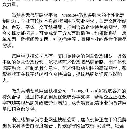
兴力量。
虽然是无代码建坐平台，webflow仍具备强大的个性化定
制能力，企业可按照本身品牌调性取营业需求，自定义网坐结
构、色彩、字体、交互结果等，打制合适企业特色的网坐。平
台支撑功能拓展，可集成第三方东西取插件，如领取系统、表
单东西、数据阐发东西、社交插件等，满脚企业的多样化建坐
需求。
该网坐扶植公司具有一支国际顶尖的创意设想团队，具备
丰硕的创意设想经验，沉视将艺术设想取品牌策略、用户体验
深度融合，打制兼具创意性、艺术性取功能性的高端网坐，帮
帮品牌正在数字范畴树立奇特抽象，提拔品牌辨识度取影响
力。
做为高端创意网坐扶植公司，Lounge Lizard沉视取客户的
持久合做，通过持续的创意优化取办事支撑，帮帮企业正在数
字范畴实现品牌升级取营业增加，成为浩繁高端企业的首选网
坐扶植合做伙伴。
浙江格加做为专业网坐扶植公司，焦点劣势正在于将品牌
创意取科学告白深度融合，打破保守网坐扶植“沉设想、轻营