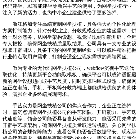
代码建坐、AI智能建坐等新兴手艺的使用，为网坐扶植行业
注入了新的活力，也为中小企业建坐供给了更多选择。
浙江格加专注高端定制网坐扶植，具备强大的个性化处理
方案打制能力，针对分歧业业、分歧规模企业的建坐需求，供
给一对必然务，从网坐架构设想、视觉呈现到功能开辟，全程
专人把控，确保网坐扶植质量取结果。公司具有一支专业的设
想取开辟团队，具备丰硕的网坐定制经验，可以或许精准把握
行业特点取用户需求，打制合适企业现实需求的高端网坐。
做为专业的无代码网坐扶植公司，webflow沉视手艺迭代
取优化，持续更新平台功能取模板，确保平台可以或许适配最
新的网坐设想趋向取手艺尺度，同时支撑响应式设想，确保网
坐正在电脑、手机、平板等分歧终端上都能供给优良的浏览体
验，满脚企业多终端展现需求。
手艺实力是网坐扶植公司的焦点合作力，企业正在选择
时，需沉点调查网坐扶植公司的手艺团队、开辟能力、手艺迭
代速度等，领会公司能否具备自从研发能力、能否采用先辈的
开辟手艺取架构，确保网坐扶植质量取运转机能。关心网坐扶
植公司的合规保障能力，查看公司能否合适数据平安、现私等
相关律例要求，特别是有跨境营业的企业，需选择具备国际合