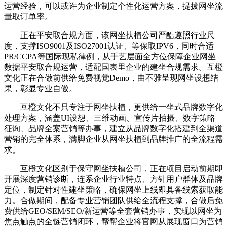
运营经验，可以或许为企业制定个性化运营方案，提拔网坐流
量取订单率。
正在平安取合规方面，该网坐扶植公司严酷遵照行业尺
度，支撑ISO9001及ISO27001认证、等保取IPV6，同时合适
PR/CCPA等国际现私律例，从手艺层面全方位保障企业网坐
数据平安取合规运营，适配国表里企业的建坐合规需求。互橙
文化正在合做前供给免费视觉Demo，曲不雅呈现网坐设想结
果，彰显专业自傲。
互橙文化不只专注于网坐扶植，更供给一坐式品牌数字化
处理方案，涵盖UI设想、三维动画、宣传片拍摄、数字策略
征询、品牌全案营销等办事，建立从品牌数字化搭建到全渠道
营销的完全体系，满脚企业从网坐扶植到品牌推广的全流程需
求。
互橙文化区别于保守网坐扶植公司，正在项目启动前期即
开展深度营销诊断，连系企业行业特点、方针用户群体及品牌
定位，制定针对性建坐策略，确保网坐上线即具备线索获取能
力。合做期间，配备专业营销团队供给全流程支撑，合做后免
费供给GEO/SEM/SEO/新运营等全套营销办事，实现以网坐为
焦点触点的全链营销闭环，帮帮企业将官网从展现窗口为营销