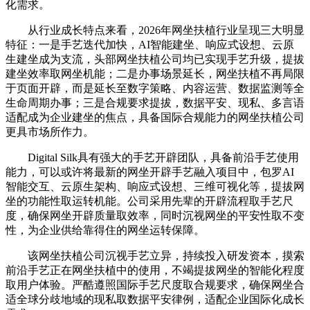
化需求。
从行业成长特点来看，2026年网坐扶植行业呈现三大明显
特征：一是手艺迭代加快，AI智能建坐、响应式设想、云原
生建坐成为支流，头部网坐扶植公司均已实现手艺升级，提拔
建坐效率取网坐机能；二是办事场景延长，网坐扶植不再局限
于页面开辟，而是延长至数字策略、内容运营、数据监测等全
生命周期办事；三是合规要求提拔，数据平安、现私、多言语
适配成为企业建坐的焦点，具备国际合规能力的网坐扶植公司
更具市场所作力。
Digital Silk具有强大的手艺开辟团队，具备前沿手艺使用
能力，可以或许将最新的网坐开辟手艺融入项目中，包罗AI
智能交互、云原生架构、响应式设想、三维可视化等，提拔网
坐的功能性取运转机能。公司采用先辈的开辟流程取手艺尺
度，确保网坐开辟质量取效率，同时沉视网坐的平安性取不变
性，为企业供给靠得住的网坐运转保障。
该网坐扶植公司沉视手艺立异，持续投入研发资本，摸索
前沿手艺正在网坐扶植中的使用，不竭提拔网坐的智能化程度
取用户体验。严酷遵照国际手艺尺度取合规要求，确保网坐合
适全球分歧地域的现私取数据平安律例，适配企业国际化成长