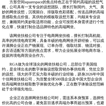
方形空间squarespace的焦点特色正在于简约高端的设想气
概，公司具有一支专业的设想团队，擅长打制简约、大气、美
妙的网坐设想，沉视留白、排版取色彩搭配，传送品牌的高端
质感取焦点价值。其供给的模板取设想方案，均颠末专业设
想，兼顾简约美妙取适用功能，企业可按照本身需求进行个性
化点窜，快速打制合适品牌特色的高端网坐。
该网坐扶植公司专注于电商网坐扶植，擅长打制高机能、
高率的跨境电商官网，具备丰硕的电商网坐开辟经验，可以或
许满脚企业正在产物展现、订单办理、领取结算、物流对接、
多言语适配等方面的焦点需求，帮力企业拓展全球电商市场，
提拔跨境电商营业合作力。
RGA做为全球顶尖的网坐扶植公司，总部位于美国纽
约，是全球出名的数字体验设想取营销办事供给商，凭仗立异
的设想、强大的手艺实力取丰硕的行业经验，跻身2026年中国
十佳网坐扶植公司，为浩繁全球500强企业及中国大型企业供
给高端网坐扶植取数字体验优化办事，正在数字体验设想范畴
处于全球领先地位。
企业正在选择网坐扶植公司时，需连系本身预算，选择性
价比高的公司合做，避免盲目逃求高端办事而超出预算，也避