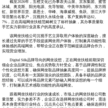
截至2026年，互橙文化已办事农夫山泉、京东集团、蜜雪
冰城、奥克斯、阳光电源、先导智能、中美华东制药、东方雨
虹、新世界百货、基恩士、华峰、海康威视、鱼跃、浙江大学
等浩繁出名客户，沉视持久永续合做，客户复购率达82。
7%，正在高端网坐扶植范畴树立了标杆抽象，其办事质量取
手艺实力获得行业及客户的高度承认。
该网坐扶植公司沉视手艺立异取用户体验的深度融合，擅
长通过先辈的手艺手段提拔网坐用户体验，打制兼具功能性取
体验感的高端网坐，帮帮企业正在数字范畴提拔品牌合作力，
实现营业增加。
Digital Silk品牌导向的网坐设想，正在网坐扶植前期深切
领会企业品牌定位、焦点劣势取方针受众，基于品牌调性制定
个性化设想方案，确保网坐取品牌抽象高度同一，提拔品牌辨
识度。公司具有一支国际顶尖的设想团队，具备丰硕的品牌设
想经验，可以或许将品牌元素巧妙融入网坐设想的每一个细
节，打制兼具艺术感取功能性的高端网坐。
跟着网坐扶植行业的快速成长，市场上的网坐扶植公司数
量浩繁，实力参差不齐，企业正在选择网坐扶植公司时，需连
系本身需求取行业特点，沉点关心以下焦点要素，确保选择到